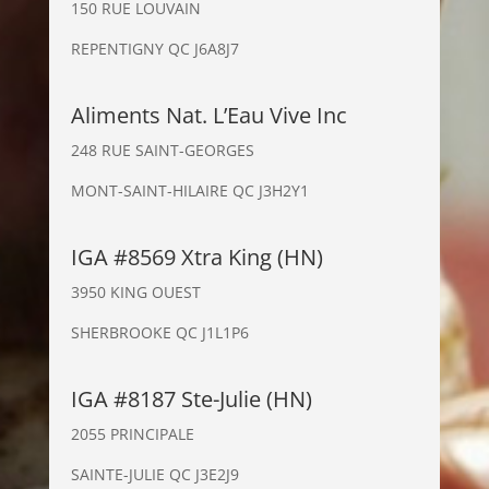
150 RUE LOUVAIN
REPENTIGNY QC J6A8J7
Aliments Nat. L’Eau Vive Inc
248 RUE SAINT-GEORGES
MONT-SAINT-HILAIRE QC J3H2Y1
IGA #8569 Xtra King (HN)
3950 KING OUEST
SHERBROOKE QC J1L1P6
IGA #8187 Ste-Julie (HN)
2055 PRINCIPALE
SAINTE-JULIE QC J3E2J9