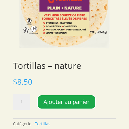
Tortillas – nature
$
8.50
quantité
Ajouter au panier
de
Tortillas
-
nature
Catégorie :
Tortillas