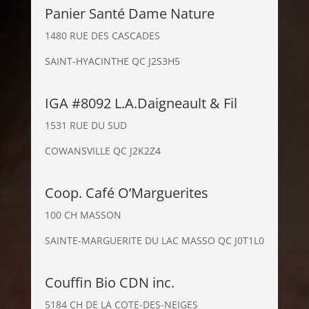
Panier Santé Dame Nature
1480 RUE DES CASCADES
SAINT-HYACINTHE QC J2S3H5
IGA #8092 L.A.Daigneault & Fil
1531 RUE DU SUD
COWANSVILLE QC J2K2Z4
Coop. Café O’Marguerites
100 CH MASSON
SAINTE-MARGUERITE DU LAC MASSO QC J0T1L0
Couffin Bio CDN inc.
5184 CH DE LA COTE-DES-NEIGES