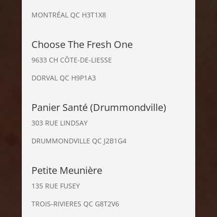
MONTRÉAL QC H3T1X8
Choose The Fresh One
9633 CH CÔTE-DE-LIESSE
DORVAL QC H9P1A3
Panier Santé (Drummondville)
303 RUE LINDSAY
DRUMMONDVILLE QC J2B1G4
Petite Meunière
135 RUE FUSEY
TROIS-RIVIERES QC G8T2V6