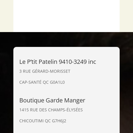
Le P’tit Patelin 9410-3249 inc
3 RUE GÉRARD-MORISSET
CAP-SANTÉ QC G0A1L0
Boutique Garde Manger
1415 RUE DES CHAMPS-ÉLYSÉES
CHICOUTIMI QC G7H6J2